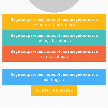
Rege szuperédes morzsolt csemegekukorica
szénhidrát tartalma »
Rege szuperédes morzsolt csemegekukorica
fehérje tartalma »
Rege szuperédes morzsolt csemegekukorica
zsír tartalma »
Rege szuperédes morzsolt csemegekukorica
adatlapja »
ÚJ ÉTEL KERESÉSE