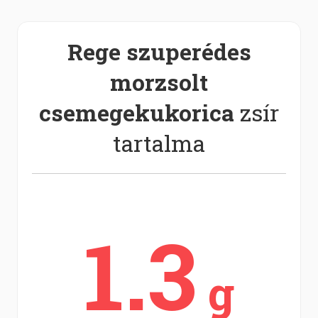
Rege szuperédes
morzsolt
csemegekukorica
zsír
tartalma
1.3
g