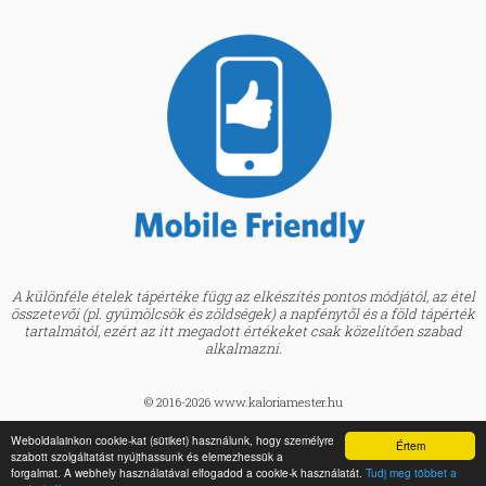
A különféle ételek tápértéke függ az elkészítés pontos módjától, az étel
összetevői (pl. gyümölcsök és zöldségek) a napfénytől és a föld tápérték
tartalmától, ezért az itt megadott értékeket csak közelítően szabad
alkalmazni.
© 2016-2026 www.kaloriamester.hu
created by
Webfaktor
Weboldalainkon cookie-kat (sütiket) használunk, hogy személyre
Értem
szabott szolgáltatást nyújthassunk és elemezhessük a
BMI kalkulátor »
forgalmat. A webhely használatával elfogadod a cookie-k használatát.
Tudj meg többet a