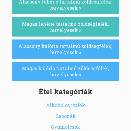
Alacsony fehérje tartalmú zöldségfélék,
hüvelyesek »
Magas fehérje tartalmú zöldségfélék,
hüvelyesek »
Alacsony kalória tartalmú zöldségfélék,
hüvelyesek »
Magas kalória tartalmú zöldségfélék,
hüvelyesek »
Étel kategóriák
Alkoholos italok
Gabonák
Gyümölcsök