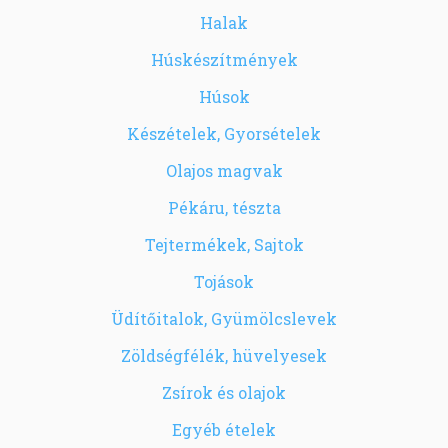
Halak
Húskészítmények
Húsok
Készételek, Gyorsételek
Olajos magvak
Pékáru, tészta
Tejtermékek, Sajtok
Tojások
Üdítőitalok, Gyümölcslevek
Zöldségfélék, hüvelyesek
Zsírok és olajok
Egyéb ételek