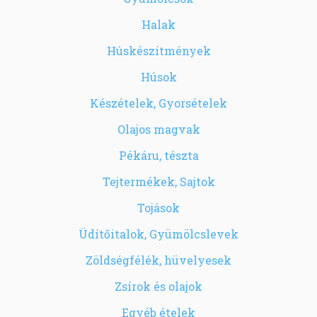
Halak
Húskészítmények
Húsok
Készételek, Gyorsételek
Olajos magvak
Pékáru, tészta
Tejtermékek, Sajtok
Tojások
Üdítőitalok, Gyümölcslevek
Zöldségfélék, hüvelyesek
Zsírok és olajok
Egyéb ételek