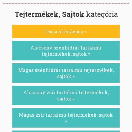
Tejtermékek, Sajtok
kategória
Összes listázása »
Alacsony szénhidrát tartalmú
tejtermékek, sajtok »
Magas szénhidrát tartalmú tejtermékek,
sajtok »
Alacsony zsír tartalmú tejtermékek,
sajtok »
Magas zsír tartalmú tejtermékek, sajtok
»