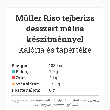
Müller Riso tejberizs
desszert málna
készítménnyel
kalória és tápértéke
Energia
:
103
kcal
Fehérje
:
2.9
g
Zsír
:
2.1
g
Szénhidrát
:
17.9
g
Rosttartalom:
0
g
100 grammra vetített érték - kivéve, ha az étel nevében más
mértékegység szerepel (pl. 1db)