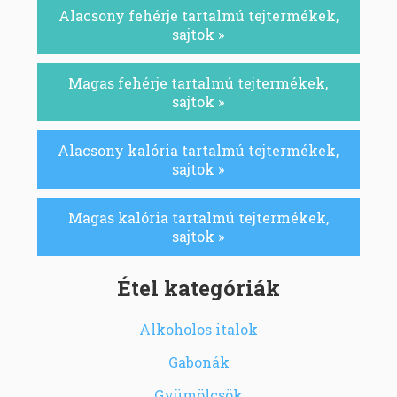
Alacsony fehérje tartalmú tejtermékek,
sajtok »
Magas fehérje tartalmú tejtermékek,
sajtok »
Alacsony kalória tartalmú tejtermékek,
sajtok »
Magas kalória tartalmú tejtermékek,
sajtok »
Étel kategóriák
Alkoholos italok
Gabonák
Gyümölcsök