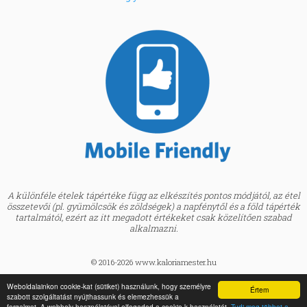
A különféle ételek tápértéke függ az elkészítés pontos módjától, az étel
összetevői (pl. gyümölcsök és zöldségek) a napfénytől és a föld tápérték
tartalmától, ezért az itt megadott értékeket csak közelítően szabad
alkalmazni.
© 2016-2026 www.kaloriamester.hu
created by
Webfaktor
Weboldalainkon cookie-kat (sütiket) használunk, hogy személyre
Értem
szabott szolgáltatást nyújthassunk és elemezhessük a
BMI kalkulátor »
forgalmat. A webhely használatával elfogadod a cookie-k használatát.
Tudj meg többet a