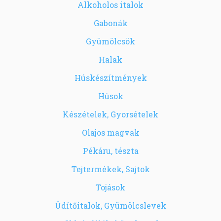
Alkoholos italok
Gabonák
Gyümölcsök
Halak
Húskészítmények
Húsok
Készételek, Gyorsételek
Olajos magvak
Pékáru, tészta
Tejtermékek, Sajtok
Tojások
Üdítőitalok, Gyümölcslevek