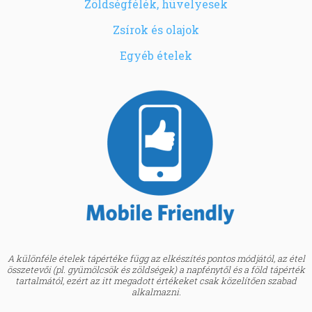
Zöldségfélék, hüvelyesek
Zsírok és olajok
Egyéb ételek
A különféle ételek tápértéke függ az elkészítés pontos módjától, az étel
összetevői (pl. gyümölcsök és zöldségek) a napfénytől és a föld tápérték
tartalmától, ezért az itt megadott értékeket csak közelítően szabad
alkalmazni.