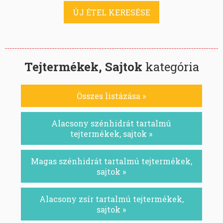
ÚJ ÉTEL KERESÉSE
Tejtermékek, Sajtok
kategória
Összes listázása »
Alacsony szénhidrát tartalmú
tejtermékek, sajtok »
Magas szénhidrát tartalmú tejtermékek,
sajtok »
Alacsony zsír tartalmú tejtermékek,
sajtok »