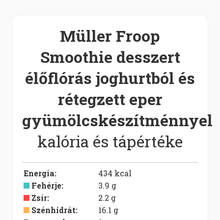
Müller Froop
Smoothie desszert
élőflórás joghurtból és
rétegzett eper
gyümölcskészítménnyel
kalória és tápértéke
Energia
:
434
kcal
Fehérje
:
3.9
g
Zsír
:
2.2
g
Szénhidrát
:
16.1
g