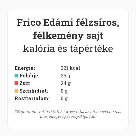
Frico Edámi félzsíros,
félkemény sajt
kalória és tápértéke
Energia
:
321
kcal
Fehérje
:
26
g
Zsír
:
24
g
Szénhidrát
:
0
g
Rosttartalom:
0
g
100 grammra vetített érték - kivéve, ha az étel nevében más
mértékegység szerepel (pl. 1db)