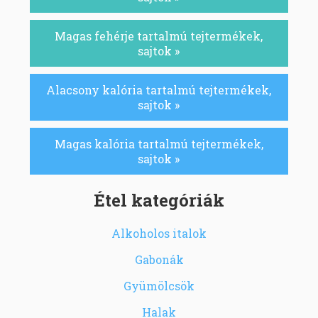
Magas fehérje tartalmú tejtermékek,
sajtok »
Alacsony kalória tartalmú tejtermékek,
sajtok »
Magas kalória tartalmú tejtermékek,
sajtok »
Étel kategóriák
Alkoholos italok
Gabonák
Gyümölcsök
Halak