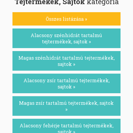
Tejtermékek, Sajtok
kategória
Összes listázása »
Alacsony szénhidrát tartalmú
tejtermékek, sajtok »
Magas szénhidrát tartalmú tejtermékek,
sajtok »
Alacsony zsír tartalmú tejtermékek,
sajtok »
Magas zsír tartalmú tejtermékek, sajtok
»
Alacsony fehérje tartalmú tejtermékek,
sajtok »