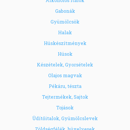
Alkoholos italok
Gabonák
Gyümölcsök
Halak
Húskészítmények
Húsok
Készételek, Gyorsételek
Olajos magvak
Pékáru, tészta
Tejtermékek, Sajtok
Tojások
Üdítőitalok, Gyümölcslevek
Zöldségfélék, hüvelyesek