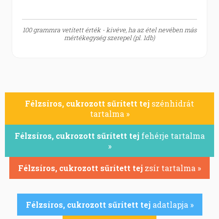
100 grammra vetített érték - kivéve, ha az étel nevében más
mértékegység szerepel (pl. 1db)
Félzsíros, cukrozott sűrített tej
szénhidrát
tartalma »
Félzsíros, cukrozott sűrített tej
fehérje tartalma
»
Félzsíros, cukrozott sűrített tej
zsír tartalma »
Félzsíros, cukrozott sűrített tej
adatlapja »