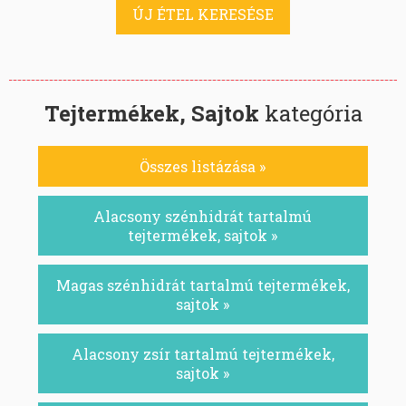
ÚJ ÉTEL KERESÉSE
Tejtermékek, Sajtok
kategória
Összes listázása »
Alacsony szénhidrát tartalmú
tejtermékek, sajtok »
Magas szénhidrát tartalmú tejtermékek,
sajtok »
Alacsony zsír tartalmú tejtermékek,
sajtok »