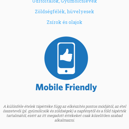
Üdítőitalok, Gyümölcslevek
Zöldségfélék, hüvelyesek
Zsírok és olajok
A különféle ételek tápértéke függ az elkészítés pontos módjától, az étel
összetevői (pl. gyümölcsök és zöldségek) a napfénytől és a föld tápérték
tartalmától, ezért az itt megadott értékeket csak közelítően szabad
alkalmazni.