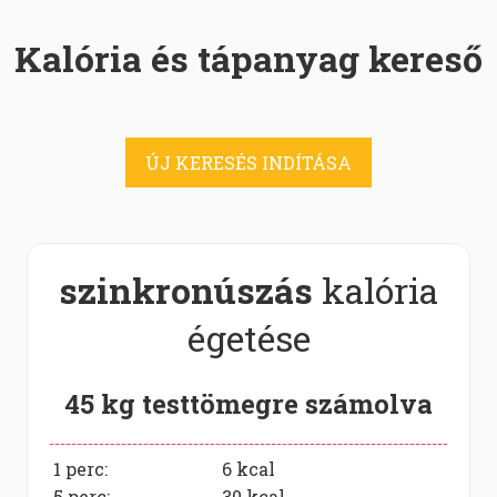
Kalória és tápanyag kereső
ÚJ KERESÉS INDÍTÁSA
szinkronúszás
kalória
égetése
45 kg testtömegre számolva
1 perc:
6
kcal
5 perc:
30
kcal