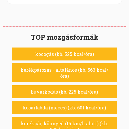
TOP mozgásformák
kocogás (kb. 525 kcal/óra)
kerékpározás - általános (kb. 563 kcal/
óra)
búvárkodás (kb. 225 kcal/óra)
kosárlabda (meccs) (kb. 601 kcal/óra)
kerékpár, könnyed (15 km/h alatt) (kb.