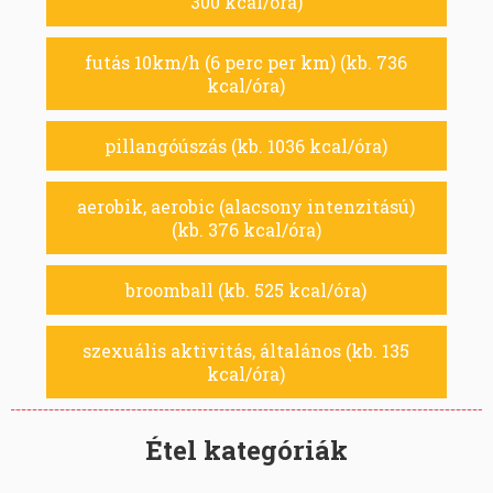
300 kcal/óra)
futás 10km/h (6 perc per km) (kb. 736
kcal/óra)
pillangóúszás (kb. 1036 kcal/óra)
aerobik, aerobic (alacsony intenzitású)
(kb. 376 kcal/óra)
broomball (kb. 525 kcal/óra)
szexuális aktivitás, általános (kb. 135
kcal/óra)
Étel kategóriák