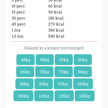
10 perc:
60
kcal
15 perc:
90
kcal
30 perc:
180
kcal
45 perc:
270
kcal
1 óra:
360
kcal
1,5 óra:
540
kcal
Válaszd ki a kívánt testtömeged:
45kg
50kg
55kg
60kg
65kg
70kg
75kg
80kg
85kg
90kg
95kg
100kg
105kg
110kg
115kg
120kg