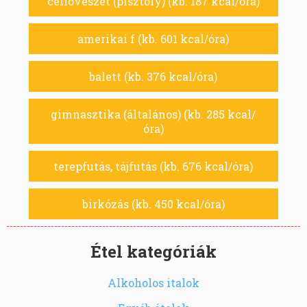
céllövészet (pisztoly) (kb. 187 kcal/óra)
amerikai f (kb. 601 kcal/óra)
balett (kb. 376 kcal/óra)
gimnasztika (általános) (kb. 285 kcal/
óra)
terepfutás, tájfutás (kb. 676 kcal/óra)
birkózás (kb. 450 kcal/óra)
Étel kategóriák
Alkoholos italok