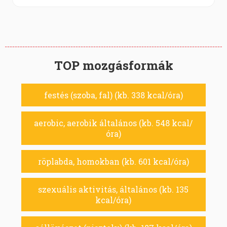
TOP mozgásformák
festés (szoba, fal) (kb. 338 kcal/óra)
aerobic, aerobik általános (kb. 548 kcal/
óra)
röplabda, homokban (kb. 601 kcal/óra)
szexuális aktivitás, általános (kb. 135
kcal/óra)