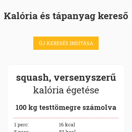
Kalória és tápanyag kereső
ÚJ KERESÉS INDÍTÁSA
squash, versenyszerű
kalória égetése
100 kg testtömegre számolva
1 perc:
16
kcal
5 perc:
83
kcal