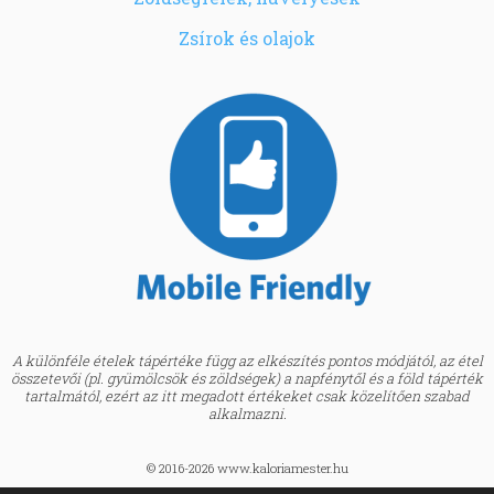
Zsírok és olajok
A különféle ételek tápértéke függ az elkészítés pontos módjától, az étel
összetevői (pl. gyümölcsök és zöldségek) a napfénytől és a föld tápérték
tartalmától, ezért az itt megadott értékeket csak közelítően szabad
alkalmazni.
© 2016-2026 www.kaloriamester.hu