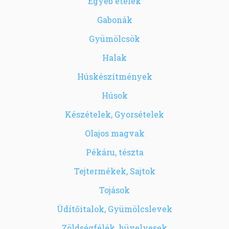
Egyéb ételek
Gabonák
Gyümölcsök
Halak
Húskészítmények
Húsok
Készételek, Gyorsételek
Olajos magvak
Pékáru, tészta
Tejtermékek, Sajtok
Tojások
Üdítőitalok, Gyümölcslevek
Zöldségfélék, hüvelyesek