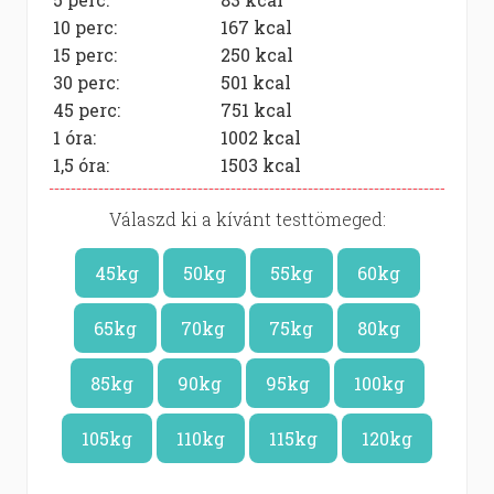
10 perc:
167
kcal
15 perc:
250
kcal
30 perc:
501
kcal
45 perc:
751
kcal
1 óra:
1002
kcal
1,5 óra:
1503
kcal
Válaszd ki a kívánt testtömeged:
45kg
50kg
55kg
60kg
65kg
70kg
75kg
80kg
85kg
90kg
95kg
100kg
105kg
110kg
115kg
120kg