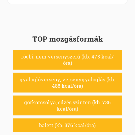
TOP mozgásformák
rögbi, nem versenyszerű (kb. 473 kcal/
óra)
gyaloglóverseny, versenygyaloglás (kb.
488 kcal/óra)
görkorcsolya, edzés szinten (kb. 736
kcal/óra)
balett (kb. 376 kcal/óra)