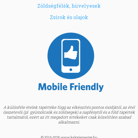
Zöldségfélék, hüvelyesek
Zsírok és olajok
A különféle ételek tápértéke függ az elkészítés pontos módjától, az étel
összetevői (pl. gyümölcsök és zöldségek) a napfénytől és a föld tápérték
tartalmától, ezért az itt megadott értékeket csak közelítően szabad
alkalmazni.
© 2016-2026 www.kaloriamester.hu