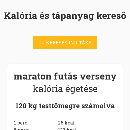
Kalória és tápanyag kereső
ÚJ KERESÉS INDÍTÁSA
maraton futás verseny
kalória égetése
120 kg testtömegre számolva
1 perc:
26
kcal
5 perc:
133
kcal