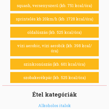
squash, versenyszerű (kb. 751 kcal/óra)
sprintelés kb 20km/h (kb. 1728 kcal/óra)
oldalúszás (kb. 525 kcal/óra)
vízi aerobic, vízi aerobik (kb. 398 kcal/
óra)
szinkronúszás (kb. 601 kcal/óra)
szobakerékpár (kb. 525 kcal/óra)
Étel kategóriák
Alkoholos italok