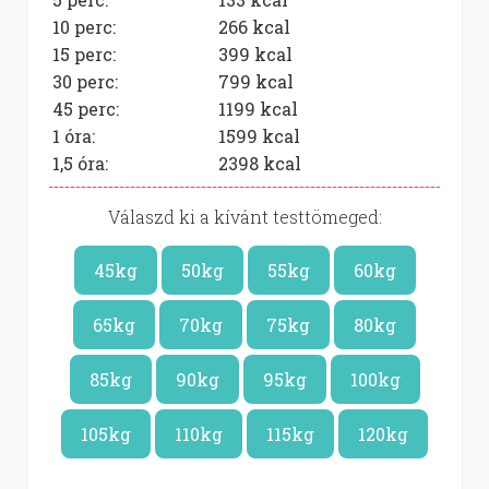
10 perc:
266
kcal
15 perc:
399
kcal
30 perc:
799
kcal
45 perc:
1199
kcal
1 óra:
1599
kcal
1,5 óra:
2398
kcal
Válaszd ki a kívánt testtömeged:
45kg
50kg
55kg
60kg
65kg
70kg
75kg
80kg
85kg
90kg
95kg
100kg
105kg
110kg
115kg
120kg