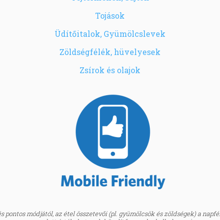
Tojások
Üdítőitalok, Gyümölcslevek
Zöldségfélék, hüvelyesek
Zsírok és olajok
 pontos módjától, az étel összetevői (pl. gyümölcsök és zöldségek) a napfény