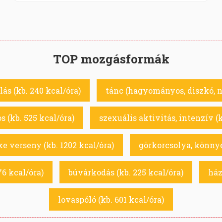
TOP mozgásformák
lás (kb. 240 kcal/óra)
tánc (hagyományos, diszkó, né
os (kb. 525 kcal/óra)
szexuális aktivitás, intenzív (k
e verseny (kb. 1202 kcal/óra)
görkorcsolya, könnye
76 kcal/óra)
búvárkodás (kb. 225 kcal/óra)
ház
lovaspóló (kb. 601 kcal/óra)