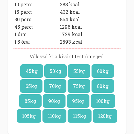
10 perc:
288
kcal
15 perc:
432
kcal
30 perc:
864
kcal
45 perc:
1296
kcal
1 óra:
1729
kcal
1,5 óra:
2593
kcal
Válaszd ki a kívánt testtömeged:
45kg
50kg
55kg
60kg
65kg
70kg
75kg
80kg
85kg
90kg
95kg
100kg
105kg
110kg
115kg
120kg