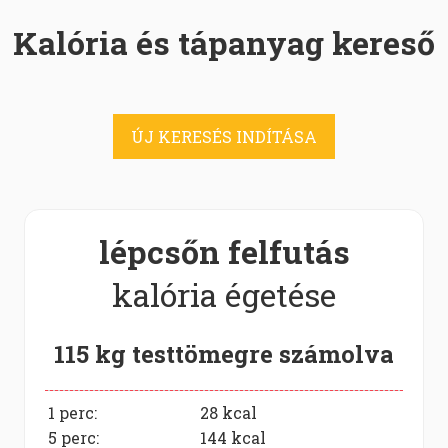
Kalória és tápanyag kereső
ÚJ KERESÉS INDÍTÁSA
lépcsőn felfutás
kalória égetése
115 kg testtömegre számolva
1 perc:
28
kcal
5 perc:
144
kcal