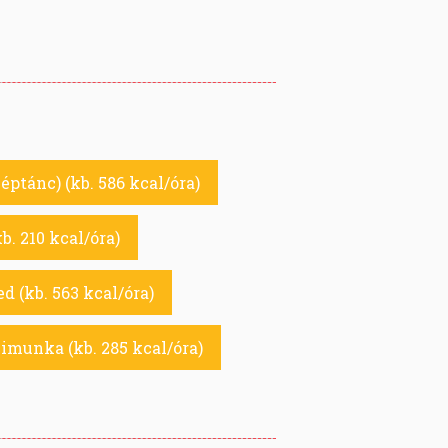
ptánc) (kb. 586 kcal/óra)
b. 210 kcal/óra)
d (kb. 563 kcal/óra)
imunka (kb. 285 kcal/óra)