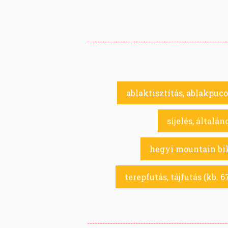
ablaktisztítás, ablakpuco
síjelés, általán
hegyi mountain bik
terepfutás, tájfutás (kb. 6