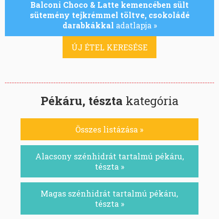
Balconi Choco & Latte kemencében sült
sütemény tejkrémmel töltve, csokoládé
darabkákkal
adatlapja »
ÚJ ÉTEL KERESÉSE
Pékáru, tészta
kategória
Összes listázása »
Alacsony szénhidrát tartalmú pékáru,
tészta »
Magas szénhidrát tartalmú pékáru,
tészta »