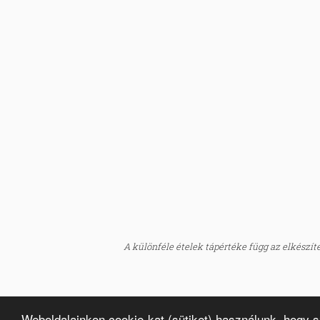
A különféle ételek tápértéke függ az elkészítés
Weboldalainkon cookie-kat (sütiket) használunk, hogy 