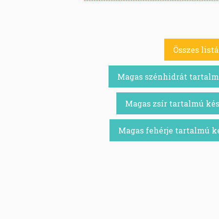
Összes listá
Magas szénhidrát tartalmú
Magas zsír tartalmú kés
Magas fehérje tartalmú ké