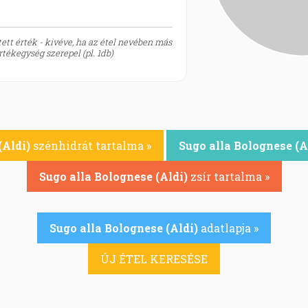
ett érték - kivéve, ha az étel nevében más
tékegység szerepel (pl. 1db)
(Aldi)
szénhidrát tartalma »
Sugo alla Bolognese (A
Sugo alla Bolognese (Aldi)
zsír tartalma »
Sugo alla Bolognese (Aldi)
adatlapja »
ÚJ ÉTEL KERESÉSE