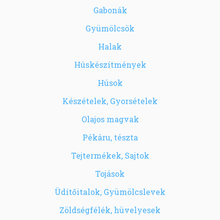
Gabonák
Gyümölcsök
Halak
Húskészítmények
Húsok
Készételek, Gyorsételek
Olajos magvak
Pékáru, tészta
Tejtermékek, Sajtok
Tojások
Üdítőitalok, Gyümölcslevek
Zöldségfélék, hüvelyesek