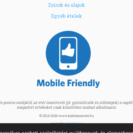
Zsírok és olajok
Egyéb ételek
 pontos módjától, az étel összetevői (pl. gyümölcsök és zöldségek) a napfény
megadott értékeket csak közelítően szabad alkalmazni.
© 2016-2026 www.kaloriamester.hu
created by
Webfaktor
személyre szabott szolgáltatást nyújthassunk és elemezhes
BMI kalkulátor »