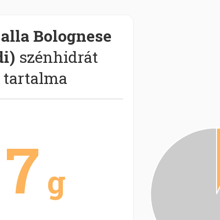
alla Bolognese
di)
szénhidrát
tartalma
7
g