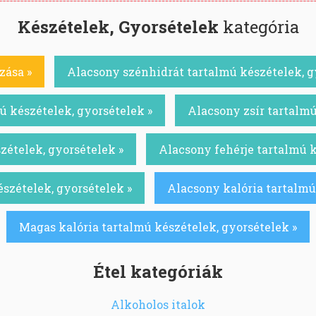
Készételek, Gyorsételek
kategória
zása »
Alacsony szénhidrát tartalmú készételek, g
 készételek, gyorsételek »
Alacsony zsír tartalmú
zételek, gyorsételek »
Alacsony fehérje tartalmú k
szételek, gyorsételek »
Alacsony kalória tartalmú
Magas kalória tartalmú készételek, gyorsételek »
Étel kategóriák
Alkoholos italok