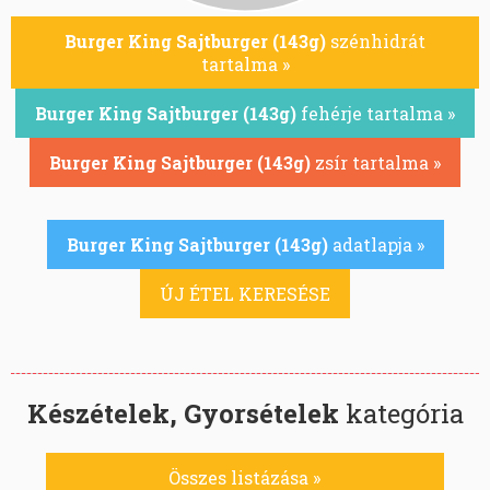
Burger King Sajtburger (143g)
szénhidrát
tartalma »
Burger King Sajtburger (143g)
fehérje tartalma »
Burger King Sajtburger (143g)
zsír tartalma »
Burger King Sajtburger (143g)
adatlapja »
ÚJ ÉTEL KERESÉSE
Készételek, Gyorsételek
kategória
Összes listázása »