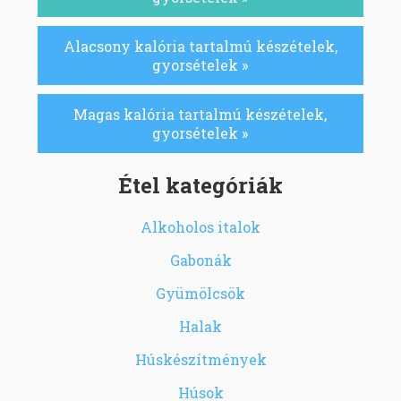
Alacsony kalória tartalmú készételek,
gyorsételek »
Magas kalória tartalmú készételek,
gyorsételek »
Étel kategóriák
Alkoholos italok
Gabonák
Gyümölcsök
Halak
Húskészítmények
Húsok