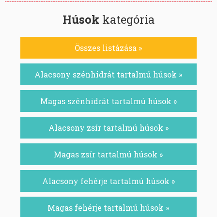
Húsok
kategória
Összes listázása »
Alacsony szénhidrát tartalmú húsok »
Magas szénhidrát tartalmú húsok »
Alacsony zsír tartalmú húsok »
Magas zsír tartalmú húsok »
Alacsony fehérje tartalmú húsok »
Magas fehérje tartalmú húsok »