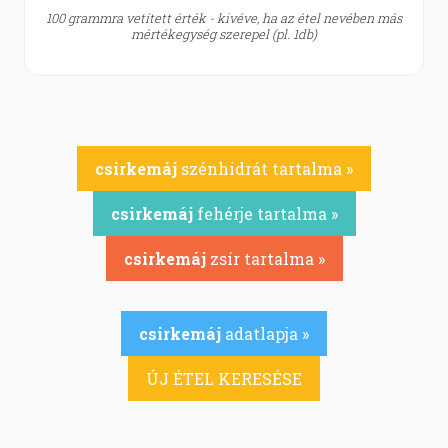
100 grammra vetített érték - kivéve, ha az étel nevében más
mértékegység szerepel (pl. 1db)
csirkemáj
szénhidrát tartalma »
csirkemáj
fehérje tartalma »
csirkemáj
zsír tartalma »
csirkemáj
adatlapja »
ÚJ ÉTEL KERESÉSE