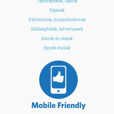
Tejtermékek, Sajtok
Tojások
Üdítőitalok, Gyümölcslevek
Zöldségfélék, hüvelyesek
Zsírok és olajok
Egyéb ételek