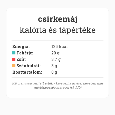
csirkemáj
kalória és tápértéke
Energia
:
125
kcal
Fehérje
:
20
g
Zsír
:
3.7
g
Szénhidrát
:
3
g
Rosttartalom:
0
g
100 grammra vetített érték - kivéve, ha az étel nevében más
mértékegység szerepel (pl. 1db)