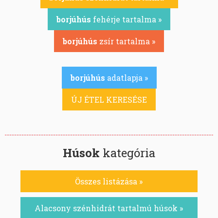
borjúhús
fehérje tartalma »
borjúhús
zsír tartalma »
borjúhús
adatlapja »
ÚJ ÉTEL KERESÉSE
Húsok
kategória
Összes listázása »
Alacsony szénhidrát tartalmú húsok »