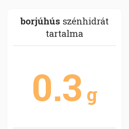
borjúhús
szénhidrát
tartalma
0.3
g