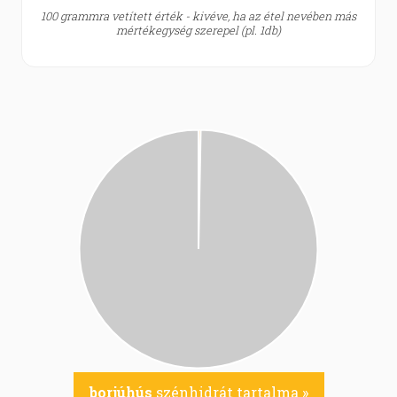
100 grammra vetített érték - kivéve, ha az étel nevében más
mértékegység szerepel (pl. 1db)
borjúhús
szénhidrát tartalma »