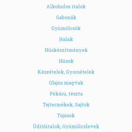
Alkoholos italok
Gabonák
Gyümölcsök
Halak
Húskészítmények
Húsok
Készételek, Gyorsételek
Olajos magvak
Pékáru, tészta
Tejtermékek, Sajtok
Tojások
Üdítőitalok, Gyümölcslevek