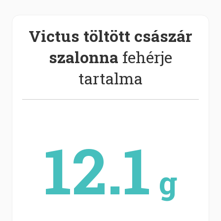
Victus töltött császár
szalonna
fehérje
tartalma
12.1
g