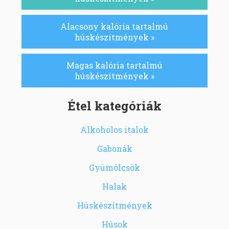
Alacsony kalória tartalmú
húskészítmények »
Magas kalória tartalmú
húskészítmények »
Étel kategóriák
Alkoholos italok
Gabonák
Gyümölcsök
Halak
Húskészítmények
Húsok