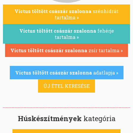
Victus töltött császár szalonna
szénhidrát
tartalma »
Victus töltött császár szalonna
fehérje
tartalma »
Victus töltött császár szalonna
zsír tartalma »
Victus töltött császár szalonna
adatlapja »
ÚJ ÉTEL KERESÉSE
Húskészítmények
kategória