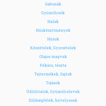
Gabonák
Gyümölcsök
Halak
Húskészítmények
Húsok
Készételek, Gyorsételek
Olajos magvak
Pékáru, tészta
Tejtermékek, Sajtok
Tojások
Üdítőitalok, Gyümölcslevek
Zöldségfélék, hüvelyesek