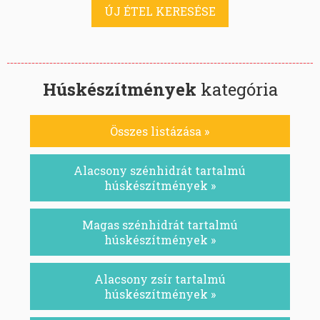
ÚJ ÉTEL KERESÉSE
Húskészítmények
kategória
Összes listázása »
Alacsony szénhidrát tartalmú
húskészítmények »
Magas szénhidrát tartalmú
húskészítmények »
Alacsony zsír tartalmú
húskészítmények »