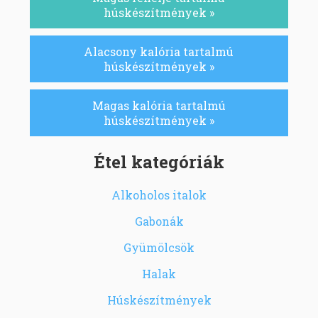
húskészítmények »
Alacsony kalória tartalmú
húskészítmények »
Magas kalória tartalmú
húskészítmények »
Étel kategóriák
Alkoholos italok
Gabonák
Gyümölcsök
Halak
Húskészítmények