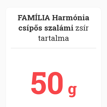
FAMÍLIA Harmónia
csípős szalámi
zsír
tartalma
50
g