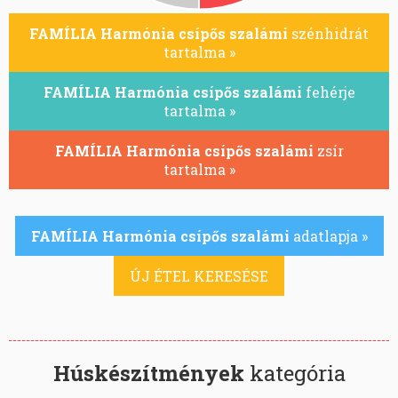
FAMÍLIA Harmónia csípős szalámi
szénhidrát
tartalma »
FAMÍLIA Harmónia csípős szalámi
fehérje
tartalma »
FAMÍLIA Harmónia csípős szalámi
zsír
tartalma »
FAMÍLIA Harmónia csípős szalámi
adatlapja »
ÚJ ÉTEL KERESÉSE
Húskészítmények
kategória