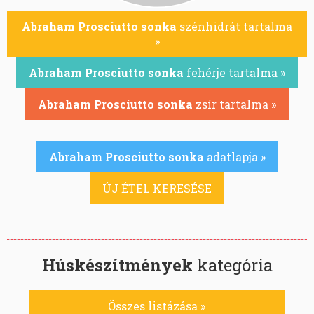
Abraham Prosciutto sonka
szénhidrát tartalma
»
Abraham Prosciutto sonka
fehérje tartalma »
Abraham Prosciutto sonka
zsír tartalma »
Abraham Prosciutto sonka
adatlapja »
ÚJ ÉTEL KERESÉSE
Húskészítmények
kategória
Összes listázása »