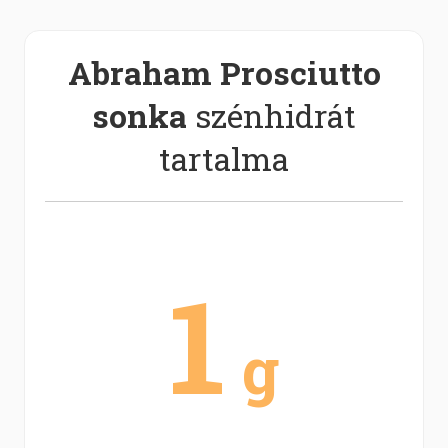
Abraham Prosciutto
sonka
szénhidrát
tartalma
1
g