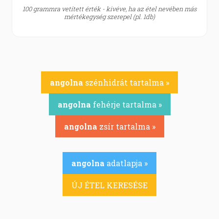
100 grammra vetített érték - kivéve, ha az étel nevében más
mértékegység szerepel (pl. 1db)
angolna
szénhidrát tartalma »
angolna
fehérje tartalma »
angolna
zsír tartalma »
angolna
adatlapja »
ÚJ ÉTEL KERESÉSE