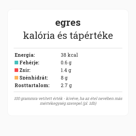
egres
kalória és tápértéke
Energia
:
38
kcal
Fehérje
:
0.6
g
Zsír
:
1.4
g
Szénhidrát
:
8
g
Rosttartalom:
2.7
g
100 grammra vetített érték - kivéve, ha az étel nevében más
mértékegység szerepel (pl. 1db)