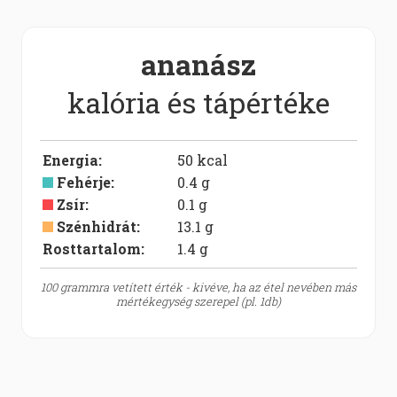
ananász
kalória és tápértéke
Energia
:
50
kcal
Fehérje
:
0.4
g
Zsír
:
0.1
g
Szénhidrát
:
13.1
g
Rosttartalom:
1.4
g
100 grammra vetített érték - kivéve, ha az étel nevében más
mértékegység szerepel (pl. 1db)