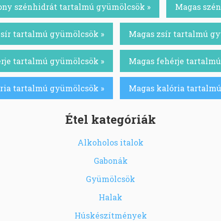
ony szénhidrát tartalmú gyümölcsök »
Magas szén
sír tartalmú gyümölcsök »
Magas zsír tartalmú g
rje tartalmú gyümölcsök »
Magas fehérje tartalm
ria tartalmú gyümölcsök »
Magas kalória tartalm
Étel kategóriák
Alkoholos italok
Gabonák
Gyümölcsök
Halak
Húskészítmények