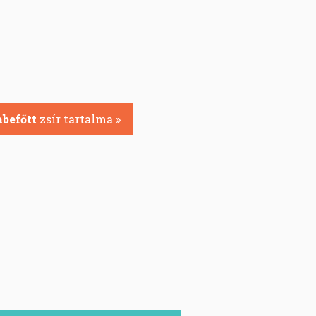
befőtt
zsír tartalma »