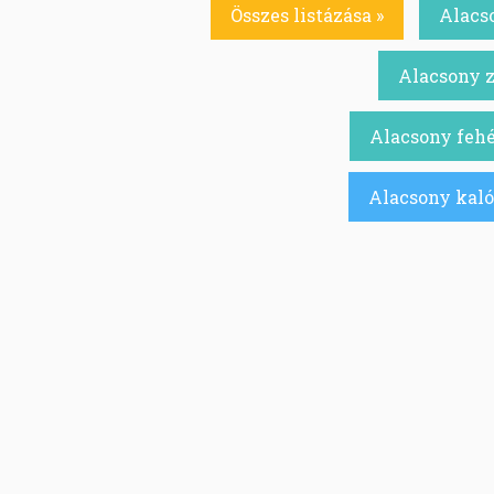
Összes listázása »
Alacs
Alacsony z
Alacsony fehé
Alacsony kaló