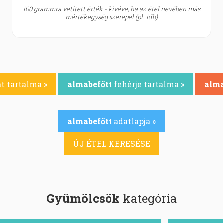
100 grammra vetített érték - kivéve, ha az étel nevében más
mértékegység szerepel (pl. 1db)
t tartalma »
almabefőtt
fehérje tartalma »
alma
almabefőtt
adatlapja »
ÚJ ÉTEL KERESÉSE
Gyümölcsök
kategória