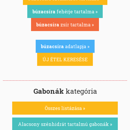
búzacsíra
fehérje tartalma »
búzacsíra
zsír tartalma »
búzacsíra
adatlapja »
ÚJ ÉTEL KERESÉSE
Gabonák
kategória
Összes listázása »
Alacsony szénhidrát tartalmú gabonák »