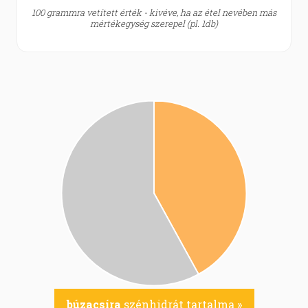
100 grammra vetített érték - kivéve, ha az étel nevében más
mértékegység szerepel (pl. 1db)
búzacsíra
szénhidrát tartalma »