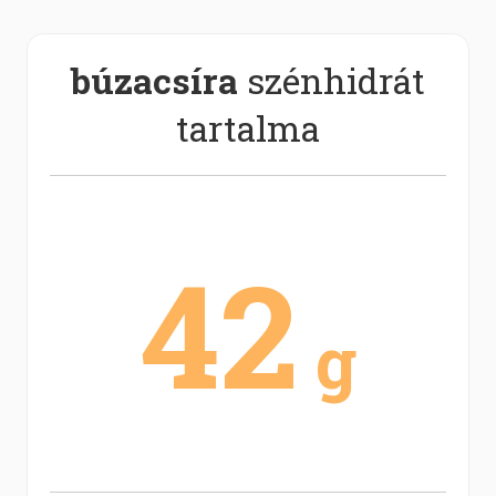
búzacsíra
szénhidrát
tartalma
42
g