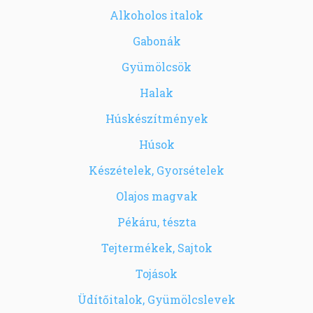
Alkoholos italok
Gabonák
Gyümölcsök
Halak
Húskészítmények
Húsok
Készételek, Gyorsételek
Olajos magvak
Pékáru, tészta
Tejtermékek, Sajtok
Tojások
Üdítőitalok, Gyümölcslevek