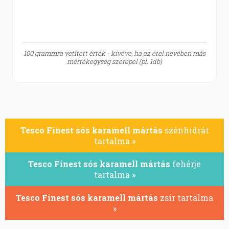
100 grammra vetített érték - kivéve, ha az étel nevében más
mértékegység szerepel (pl. 1db)
Tesco Finest sós karamell mártás
szénhidrát
tartalma »
Tesco Finest sós karamell mártás
fehérje
tartalma »
Tesco Finest sós karamell mártás
zsír tartalma
»