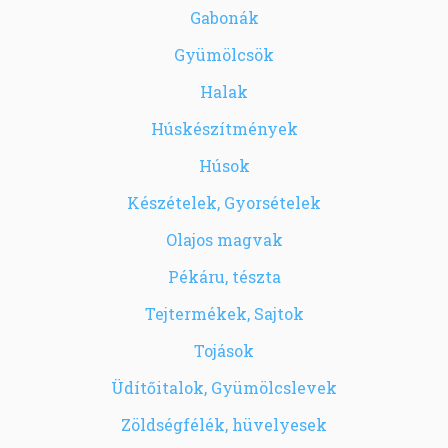
Gabonák
Gyümölcsök
Halak
Húskészítmények
Húsok
Készételek, Gyorsételek
Olajos magvak
Pékáru, tészta
Tejtermékek, Sajtok
Tojások
Üdítőitalok, Gyümölcslevek
Zöldségfélék, hüvelyesek