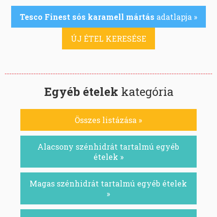
Tesco Finest sós karamell mártás
adatlapja »
ÚJ ÉTEL KERESÉSE
Egyéb ételek
kategória
Összes listázása »
Alacsony szénhidrát tartalmú egyéb
ételek »
Magas szénhidrát tartalmú egyéb ételek
»