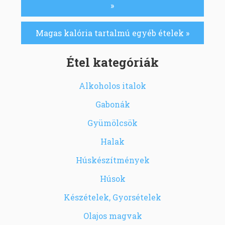
»
Magas kalória tartalmú egyéb ételek »
Étel kategóriák
Alkoholos italok
Gabonák
Gyümölcsök
Halak
Húskészítmények
Húsok
Készételek, Gyorsételek
Olajos magvak