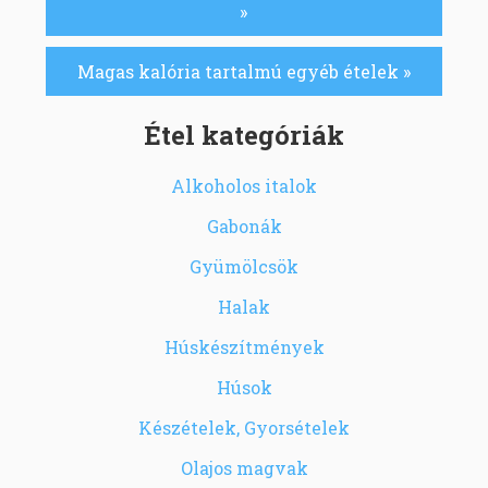
»
Magas kalória tartalmú egyéb ételek »
Étel kategóriák
Alkoholos italok
Gabonák
Gyümölcsök
Halak
Húskészítmények
Húsok
Készételek, Gyorsételek
Olajos magvak