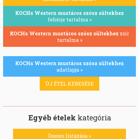
KOCHs Western mustáros szósz sültekhez
fehérje tartalma »
KOCHs Western mustáros szósz sültekhez
zsír
tartalma »
KOCHs Western mustáros szósz sültekhez
adatlapja »
ÚJ ÉTEL KERESÉSE
Egyéb ételek
kategória
Összes listázása »