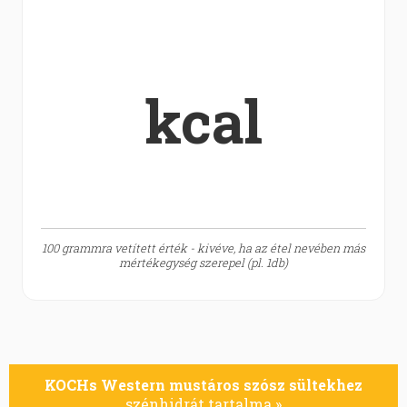
kcal
100 grammra vetített érték - kivéve, ha az étel nevében más
mértékegység szerepel (pl. 1db)
KOCHs Western mustáros szósz sültekhez
szénhidrát tartalma »