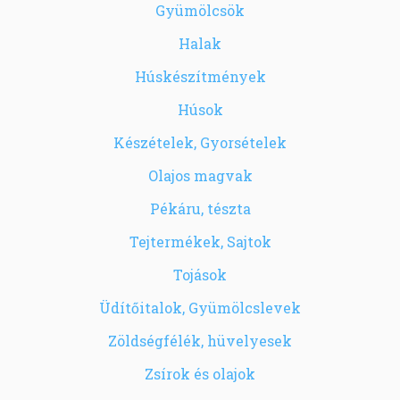
Gyümölcsök
Halak
Húskészítmények
Húsok
Készételek, Gyorsételek
Olajos magvak
Pékáru, tészta
Tejtermékek, Sajtok
Tojások
Üdítőitalok, Gyümölcslevek
Zöldségfélék, hüvelyesek
Zsírok és olajok