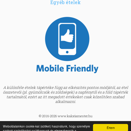
Egyéb ételek
A különféle ételek tápértéke függ az elkészítés pontos módjától, az étel
összetevői (pl. gyümölcsök és zöldségek) a napfénytől és a föld tápérték
tartalmától, ezért az itt megadott értékeket csak közelítően szabad
alkalmazni.
© 2016-2026 www.kaloriamester.hu
created by
Webfaktor
Weboldalainkon cookie-kat (sütiket) használunk, hogy személyre
Értem
szabott szolgáltatást nyújthassunk és elemezhessük a