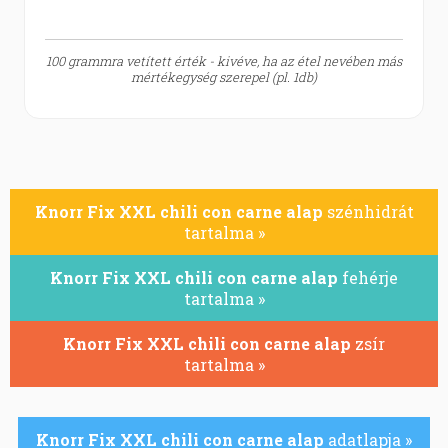
100 grammra vetített érték - kivéve, ha az étel nevében más
mértékegység szerepel (pl. 1db)
Knorr Fix XXL chili con carne alap
szénhidrát
tartalma »
Knorr Fix XXL chili con carne alap
fehérje
tartalma »
Knorr Fix XXL chili con carne alap
zsír
tartalma »
Knorr Fix XXL chili con carne alap
adatlapja »