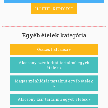
ÚJ ÉTEL KERESÉSE
Egyéb ételek
kategória
Összes listázása »
Alacsony szénhidrát tartalmú egyéb
ételek »
Magas szénhidrát tartalmú egyéb ételek
»
Alacsony zsír tartalmú egyéb ételek »