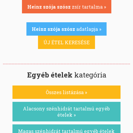
Heinz szója szósz
zsír tartalma »
Heinz szója szósz
adatlapja »
ÚJ ÉTEL KERESÉSE
Egyéb ételek
kategória
Összes listázása »
Alacsony szénhidrát tartalmú egyéb
ételek »
Magas szénhidrát tartalmú egyéb ételek