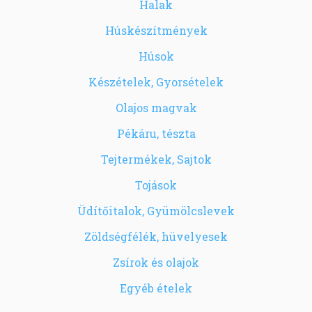
Halak
Húskészítmények
Húsok
Készételek, Gyorsételek
Olajos magvak
Pékáru, tészta
Tejtermékek, Sajtok
Tojások
Üdítőitalok, Gyümölcslevek
Zöldségfélék, hüvelyesek
Zsírok és olajok
Egyéb ételek