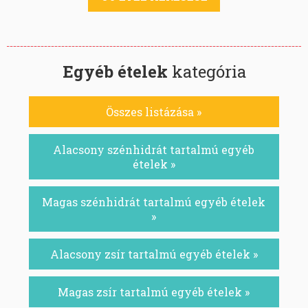
Egyéb ételek
kategória
Összes listázása »
Alacsony szénhidrát tartalmú egyéb
ételek »
Magas szénhidrát tartalmú egyéb ételek
»
Alacsony zsír tartalmú egyéb ételek »
Magas zsír tartalmú egyéb ételek »