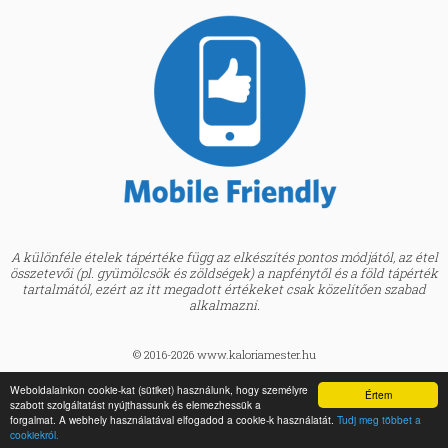
A különféle ételek tápértéke függ az elkészítés pontos módjától, az étel
összetevői (pl. gyümölcsök és zöldségek) a napfénytől és a föld tápérték
tartalmától, ezért az itt megadott értékeket csak közelítően szabad
alkalmazni.
© 2016-2026 www.kaloriamester.hu
created by
Webfaktor
Weboldalainkon cookie-kat (sütiket) használunk, hogy személyre
Értem
szabott szolgáltatást nyújthassunk és elemezhessük a
BMI kalkulátor »
forgalmat. A webhely használatával elfogadod a cookie-k használatát.
Tudj meg többet a
Egészségpraktikák Blog »
cookiekról.