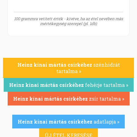
100 grammra vetített érték - kivéve, ha az étel nevében más
mértékegység szerepel (pl. 1db)
Heinz kínai mártás csirkéhez
szénhidrát
tartalma »
Heinz kínai mártás csirkéhez
fehérje tartalma »
Heinz kínai mártás csirkéhez
zsír tartalma »
Heinz kínai mártás csirkéhez
adatlapja »
ÚJ ÉTEL KERESÉSE