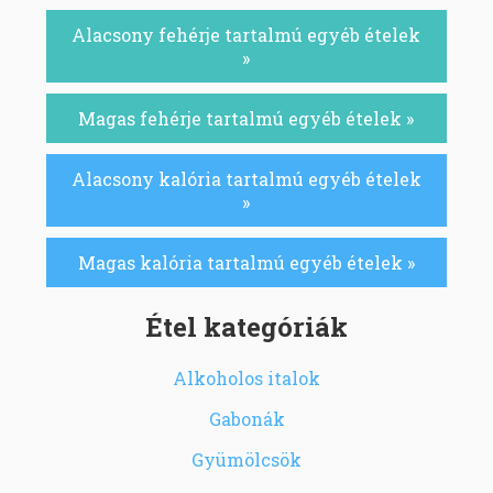
Alacsony fehérje tartalmú egyéb ételek
»
Magas fehérje tartalmú egyéb ételek »
Alacsony kalória tartalmú egyéb ételek
»
Magas kalória tartalmú egyéb ételek »
Étel kategóriák
Alkoholos italok
Gabonák
Gyümölcsök