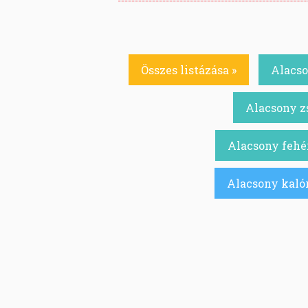
Összes listázása »
Alacso
Alacsony zs
Alacsony fehér
Alacsony kalór