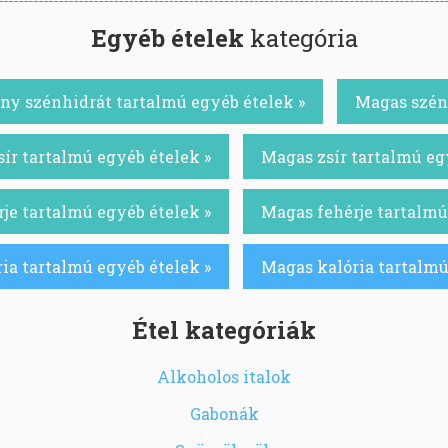
Egyéb ételek
kategória
ny szénhidrát tartalmú egyéb ételek »
Magas szénh
ír tartalmú egyéb ételek »
Magas zsír tartalmú eg
je tartalmú egyéb ételek »
Magas fehérje tartalmú
ia tartalmú egyéb ételek »
Magas kalória tartalmú
Étel kategóriák
Alkoholos italok
Gabonák