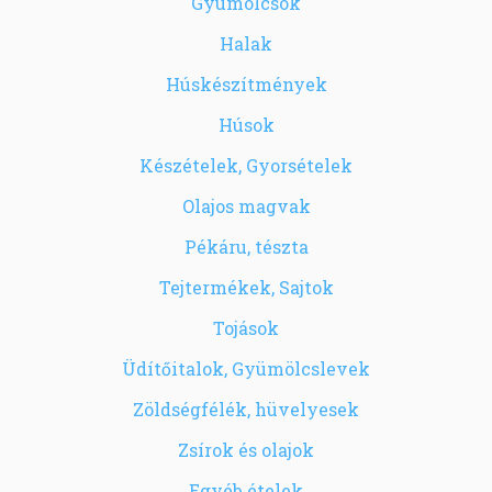
Gyümölcsök
Halak
Húskészítmények
Húsok
Készételek, Gyorsételek
Olajos magvak
Pékáru, tészta
Tejtermékek, Sajtok
Tojások
Üdítőitalok, Gyümölcslevek
Zöldségfélék, hüvelyesek
Zsírok és olajok
Egyéb ételek