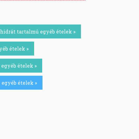
idrát tartalmú egyéb ételek »
yéb ételek »
 egyéb ételek »
 egyéb ételek »