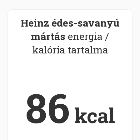
Heinz édes-savanyú
mártás
energia /
kalória tartalma
86
kcal