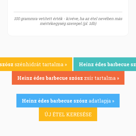
100 grammra vetített érték - kivéve, ha az étel nevében más
mértékegység szerepel (pl. 1db)
 szósz
szénhidrát tartalma »
Heinz édes barbecue s
Heinz édes barbecue szósz
zsír tartalma »
Heinz édes barbecue szósz
adatlapja »
ÚJ ÉTEL KERESÉSE