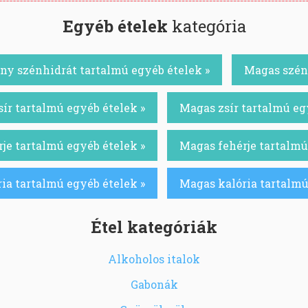
Egyéb ételek
kategória
ny szénhidrát tartalmú egyéb ételek »
Magas szénh
ír tartalmú egyéb ételek »
Magas zsír tartalmú eg
je tartalmú egyéb ételek »
Magas fehérje tartalmú
ia tartalmú egyéb ételek »
Magas kalória tartalmú
Étel kategóriák
Alkoholos italok
Gabonák