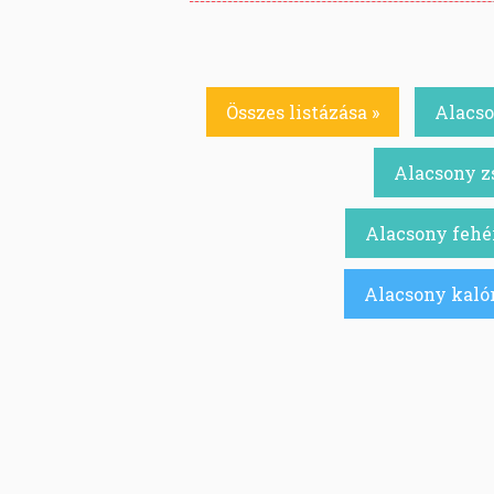
Összes listázása »
Alacso
Alacsony zs
Alacsony fehér
Alacsony kalór