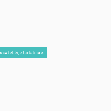
zósz
fehérje tartalma »