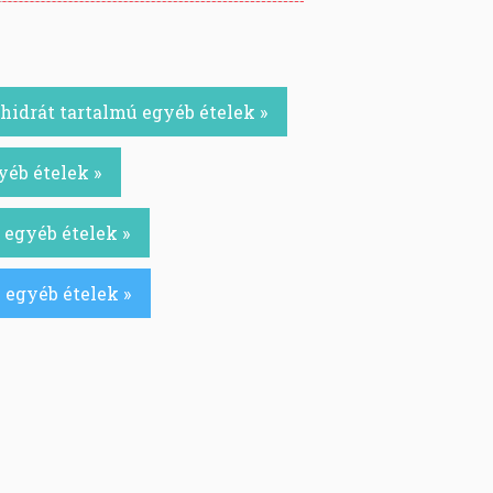
idrát tartalmú egyéb ételek »
yéb ételek »
 egyéb ételek »
 egyéb ételek »