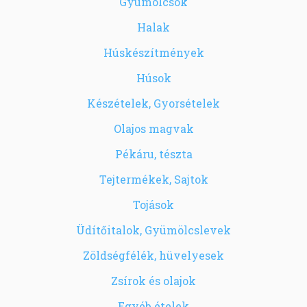
Gyümölcsök
Halak
Húskészítmények
Húsok
Készételek, Gyorsételek
Olajos magvak
Pékáru, tészta
Tejtermékek, Sajtok
Tojások
Üdítőitalok, Gyümölcslevek
Zöldségfélék, hüvelyesek
Zsírok és olajok
Egyéb ételek