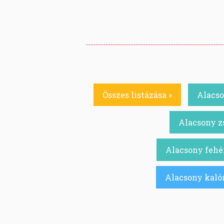
Összes listázása »
Alacso
Alacsony zs
Alacsony fehér
Alacsony kalór