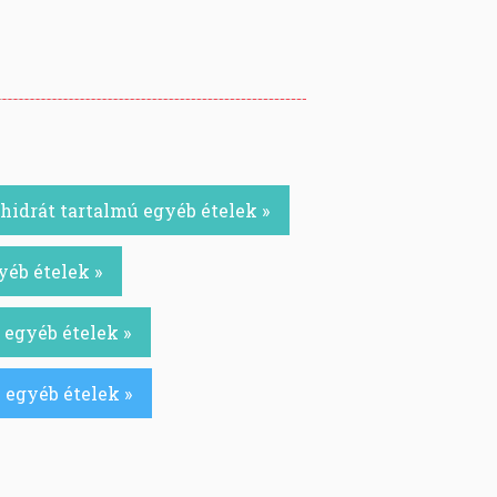
idrát tartalmú egyéb ételek »
yéb ételek »
 egyéb ételek »
 egyéb ételek »