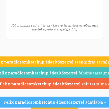
100 grammra vetített érték - kivéve, ha az étel nevében más
mértékegység szerepel (pl. 1db)
ix paradicsomketchup édesítőszerrel
szénhidrát tartal
elix paradicsomketchup édesítőszerrel
fehérje tartalma
Felix paradicsomketchup édesítőszerrel
zsír tartalma 
Felix paradicsomketchup édesítőszerrel
adatlapja »