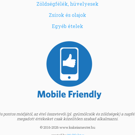
Zöldségfélék, hüvelyesek
Zsírok és olajok
Egyéb ételek
 pontos módjától, az étel összetevői (pl. gyümölcsök és zöldségek) a napfény
megadott értékeket csak közelítően szabad alkalmazni.
© 2016-2026 www.kaloriamester.hu