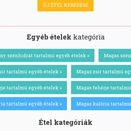
ÚJ ÉTEL KERESÉSE
Egyéb ételek
kategória
ny szénhidrát tartalmú egyéb ételek »
Magas szénh
ír tartalmú egyéb ételek »
Magas zsír tartalmú eg
je tartalmú egyéb ételek »
Magas fehérje tartalmú
ia tartalmú egyéb ételek »
Magas kalória tartalmú
Étel kategóriák