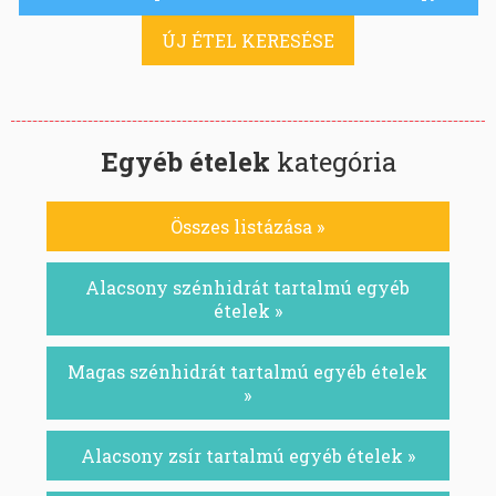
ÚJ ÉTEL KERESÉSE
Egyéb ételek
kategória
Összes listázása »
Alacsony szénhidrát tartalmú egyéb
ételek »
Magas szénhidrát tartalmú egyéb ételek
»
Alacsony zsír tartalmú egyéb ételek »