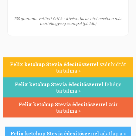
100 grammra vetített érték - kivéve, ha az étel nevében más
mértékegység szerepel (pl. 1db)
Felix ketchup Stevia édesítőszerrel
szénhidrát
tartalma »
Felix ketchup Stevia édesítőszerrel
fehérje
tartalma »
Felix ketchup Stevia édesítőszerrel
zsír
tartalma »
Felix ketchup Stevia édesítőszerrel
adatlapja »