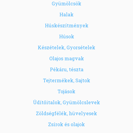
Gyümölcsök
Halak
Húskészítmények
Húsok
Készételek, Gyorsételek
Olajos magvak
Pékáru, tészta
Tejtermékek, Sajtok
Tojások
Üdítőitalok, Gyümölcslevek
Zöldségfélék, hüvelyesek
Zsírok és olajok