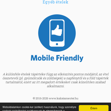
Egyéb ételek
A különféle ételek tápértéke függ az elkészítés pontos módjától, az étel
összetevői (pl. gyümölcsök és zöldségek) a napfénytől és a föld tápérték
tartalmától, ezért az itt megadott értékeket csak közelítően szabad
alkalmazni.
© 2016-2026 www.kaloriamester.hu
created by
Webfaktor
Weboldalainkon cookie-kat (sütiket) használunk, hogy személyre
Értem
szabott szolgáltatást nyújthassunk és elemezhessük a