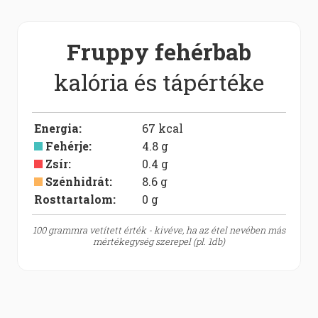
Fruppy fehérbab
kalória és tápértéke
Energia
:
67
kcal
Fehérje
:
4.8
g
Zsír
:
0.4
g
Szénhidrát
:
8.6
g
Rosttartalom:
0
g
100 grammra vetített érték - kivéve, ha az étel nevében más
mértékegység szerepel (pl. 1db)