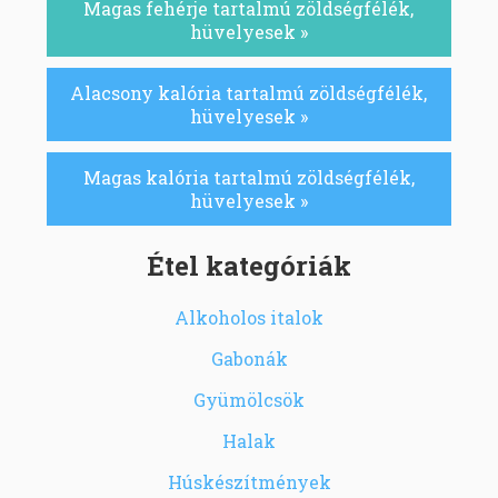
Magas fehérje tartalmú zöldségfélék,
hüvelyesek »
Alacsony kalória tartalmú zöldségfélék,
hüvelyesek »
Magas kalória tartalmú zöldségfélék,
hüvelyesek »
Étel kategóriák
Alkoholos italok
Gabonák
Gyümölcsök
Halak
Húskészítmények