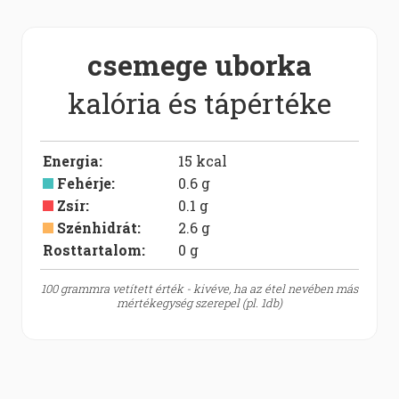
csemege uborka
kalória és tápértéke
Energia
:
15
kcal
Fehérje
:
0.6
g
Zsír
:
0.1
g
Szénhidrát
:
2.6
g
Rosttartalom:
0
g
100 grammra vetített érték - kivéve, ha az étel nevében más
mértékegység szerepel (pl. 1db)