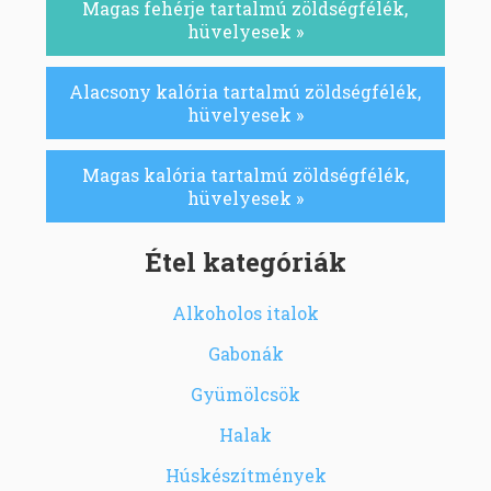
Magas fehérje tartalmú zöldségfélék,
hüvelyesek »
Alacsony kalória tartalmú zöldségfélék,
hüvelyesek »
Magas kalória tartalmú zöldségfélék,
hüvelyesek »
Étel kategóriák
Alkoholos italok
Gabonák
Gyümölcsök
Halak
Húskészítmények