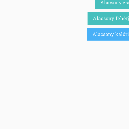
Alacsony zsí
Alacsony fehérj
Alacsony kalóri