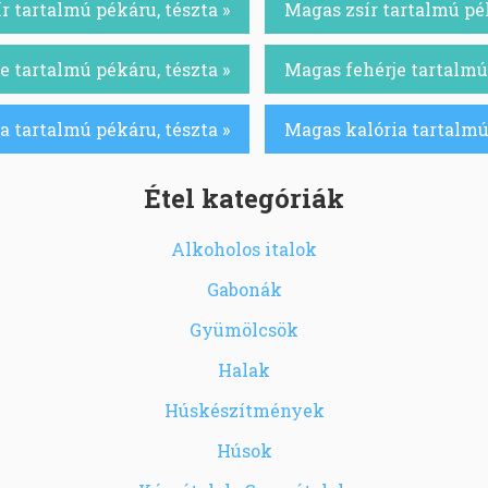
r tartalmú pékáru, tészta »
Magas zsír tartalmú pék
e tartalmú pékáru, tészta »
Magas fehérje tartalmú 
a tartalmú pékáru, tészta »
Magas kalória tartalmú 
Étel kategóriák
Alkoholos italok
Gabonák
Gyümölcsök
Halak
Húskészítmények
Húsok