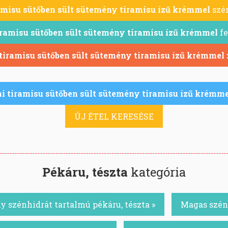
amisu sütőben sült sütemény tiramisu ízű krémmel
szén
iramisu sütőben sült sütemény tiramisu ízű krémmel
fe
 tiramisu sütőben sült sütemény tiramisu ízű krémmel
i tiramisu sütőben sült sütemény tiramisu ízű krémme
ÚJ ÉTEL KERESÉSE
Pékáru, tészta
kategória
y szénhidrát tartalmú pékáru, tészta »
Magas szénh