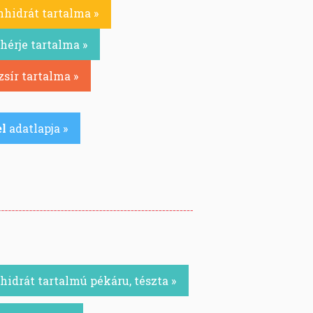
hidrát tartalma »
hérje tartalma »
zsír tartalma »
l
adatlapja »
idrát tartalmú pékáru, tészta »