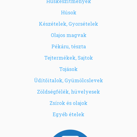
Húskészítmények
Húsok
Készételek, Gyorsételek
Olajos magvak
Pékáru, tészta
Tejtermékek, Sajtok
Tojások
Üdítőitalok, Gyümölcslevek
Zöldségfélék, hüvelyesek
Zsírok és olajok
Egyéb ételek