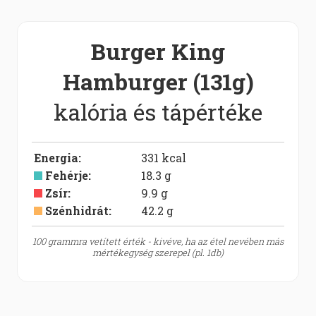
Burger King
Hamburger (131g)
kalória és tápértéke
Energia
:
331
kcal
Fehérje
:
18.3
g
Zsír
:
9.9
g
Szénhidrát
:
42.2
g
100 grammra vetített érték - kivéve, ha az étel nevében más
mértékegység szerepel (pl. 1db)