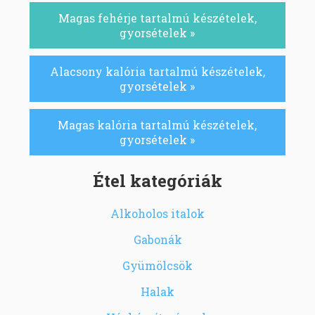
Magas fehérje tartalmú készételek,
gyorsételek »
Alacsony kalória tartalmú készételek,
gyorsételek »
Magas kalória tartalmú készételek,
gyorsételek »
Étel kategóriák
Alkoholos italok
Gabonák
Gyümölcsök
Halak