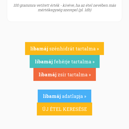
100 grammra vetített érték - kivéve, ha az étel nevében más
mértékegység szerepel (pl. 1db)
libamáj
szénhidrát tartalma »
libamáj
fehérje tartalma »
libamáj
zsír tartalma »
libamáj
adatlapja »
ÚJ ÉTEL KERESÉSE