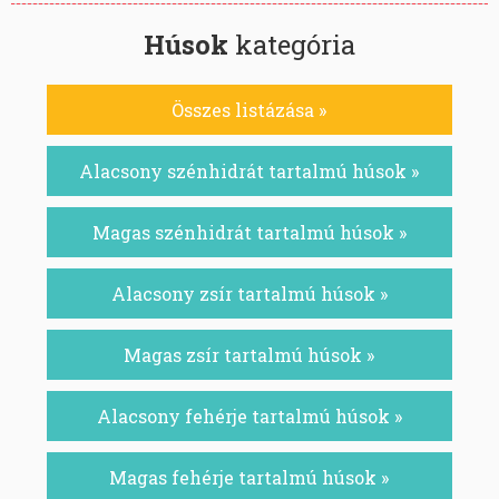
Húsok
kategória
Összes listázása »
Alacsony szénhidrát tartalmú húsok »
Magas szénhidrát tartalmú húsok »
Alacsony zsír tartalmú húsok »
Magas zsír tartalmú húsok »
Alacsony fehérje tartalmú húsok »
Magas fehérje tartalmú húsok »