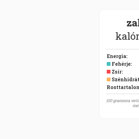
za
kalór
Energia
:
Fehérje
:
Zsír
:
Szénhidrá
Rosttartalo
100 grammra vetít
mér