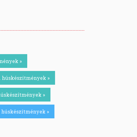
tmények »
ú húskészítmények »
 húskészítmények »
ú húskészítmények »