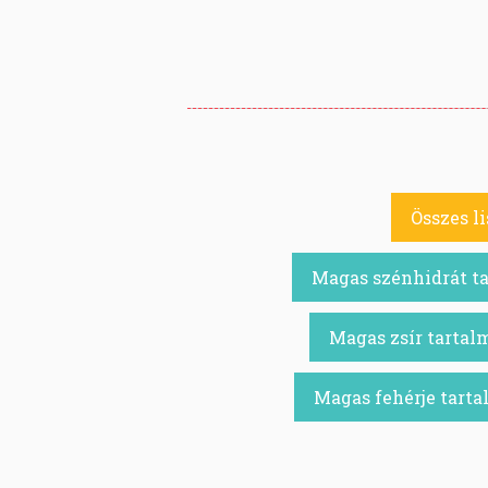
Összes li
Magas szénhidrát t
Magas zsír tarta
Magas fehérje tart