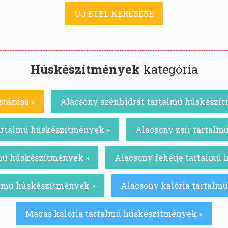
ÚJ ÉTEL KERESÉSE
Húskészítmények
kategória
stázása »
Alacsony szénhidrát tartalmú húskészí
artalmú húskészítmények »
Alacsony zsír tartalm
lmú húskészítmények »
Alacsony fehérje tartalmú
almú húskészítmények »
Alacsony kalória tartalm
Magas kalória tartalmú húskészítmények »