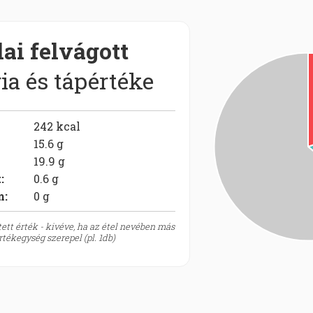
lai felvágott
ia és tápértéke
242
kcal
15.6
g
19.9
g
t
:
0.6
g
m:
0
g
ett érték - kivéve, ha az étel nevében más
tékegység szerepel (pl. 1db)