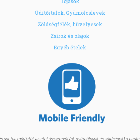
Tojások
Üdítőitalok, Gyümölcslevek
Zöldségfélék, hüvelyesek
Zsírok és olajok
Egyéb ételek
 pontos módjától, az étel összetevői (pl. gyümölcsök és zöldségek) a napfény