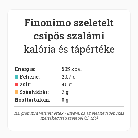
Finonimo szeletelt
csípős szalámi
kalória és tápértéke
Energia
:
505
kcal
Fehérje
:
20.7
g
Zsír
:
46
g
Szénhidrát
:
2
g
Rosttartalom:
0
g
100 grammra vetített érték - kivéve, ha az étel nevében más
mértékegység szerepel (pl. 1db)