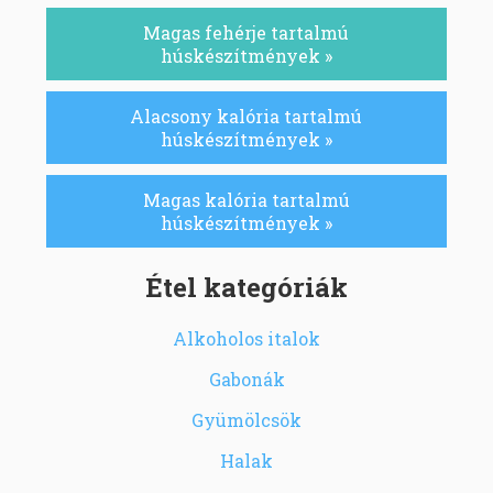
Magas fehérje tartalmú
húskészítmények »
Alacsony kalória tartalmú
húskészítmények »
Magas kalória tartalmú
húskészítmények »
Étel kategóriák
Alkoholos italok
Gabonák
Gyümölcsök
Halak