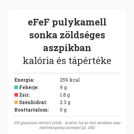
eFeF pulykamell
sonka zöldséges
aszpikban
kalória és tápértéke
Energia
:
259
kcal
Fehérje
:
9
g
Zsír
:
1.8
g
Szénhidrát
:
2.3
g
Rosttartalom:
0
g
100 grammra vetített érték - kivéve, ha az étel nevében más
mértékegység szerepel (pl. 1db)