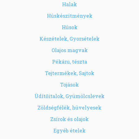
Halak
Húskészítmények
Húsok
Készételek, Gyorsételek
Olajos magvak
Pékáru, tészta
Tejtermékek, Sajtok
Tojások
Üdítőitalok, Gyümölcslevek
Zöldségfélék, hüvelyesek
Zsírok és olajok
Egyéb ételek