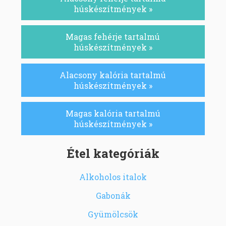
húskészítmények »
Magas fehérje tartalmú
húskészítmények »
Alacsony kalória tartalmú
húskészítmények »
Magas kalória tartalmú
húskészítmények »
Étel kategóriák
Alkoholos italok
Gabonák
Gyümölcsök