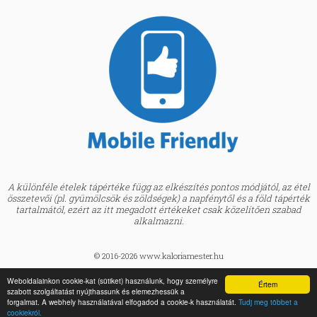
A különféle ételek tápértéke függ az elkészítés pontos módjától, az étel
összetevői (pl. gyümölcsök és zöldségek) a napfénytől és a föld tápérték
tartalmától, ezért az itt megadott értékeket csak közelítően szabad
alkalmazni.
© 2016-2026 www.kaloriamester.hu
created by
Webfaktor
Weboldalainkon cookie-kat (sütiket) használunk, hogy személyre
Értem
szabott szolgáltatást nyújthassunk és elemezhessük a
BMI kalkulátor »
forgalmat. A webhely használatával elfogadod a cookie-k használatát.
Tudj meg többet a
Egészségpraktikák Blog »
cookiekról.