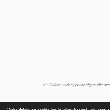
A különféle ételek tápértéke függ az elkészítés
Weboldalainkon cookie-kat (sütiket) használunk, hogy 