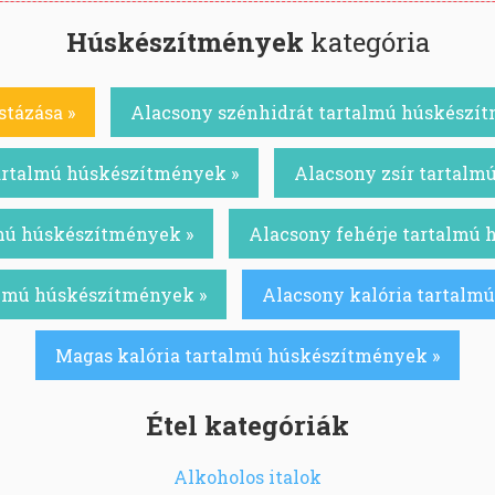
Húskészítmények
kategória
stázása »
Alacsony szénhidrát tartalmú húskészí
artalmú húskészítmények »
Alacsony zsír tartalm
lmú húskészítmények »
Alacsony fehérje tartalmú
almú húskészítmények »
Alacsony kalória tartalm
Magas kalória tartalmú húskészítmények »
Étel kategóriák
Alkoholos italok