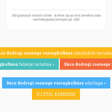
100 grammra vetített érték - kivéve, ha az étel nevében más
mértékegység szerepel (pl. 1db)
cs-Bodrogi csemege vastagkolbász
szénhidrát tartalm
gkolbász
fehérje tartalma »
Bács-Bodrogi csemege 
Bács-Bodrogi csemege vastagkolbász
adatlapja »
ÚJ ÉTEL KERESÉSE