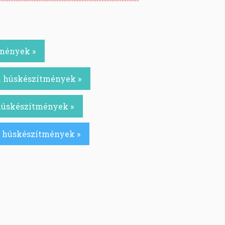
tmények »
ú húskészítmények »
 húskészítmények »
ú húskészítmények »