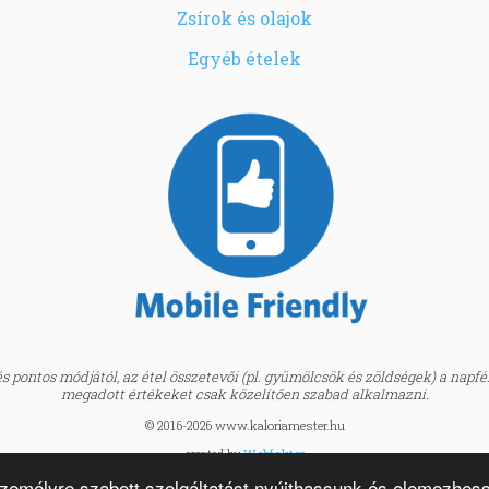
Zsírok és olajok
Egyéb ételek
 pontos módjától, az étel összetevői (pl. gyümölcsök és zöldségek) a napfény
megadott értékeket csak közelítően szabad alkalmazni.
© 2016-2026 www.kaloriamester.hu
created by
Webfaktor
személyre szabott szolgáltatást nyújthassunk és elemezhes
BMI kalkulátor »