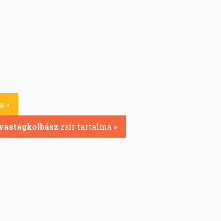
a »
vastagkolbász
zsír tartalma »