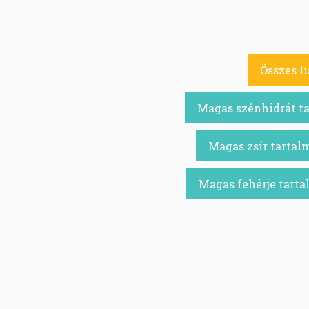
Összes li
Magas szénhidrát t
Magas zsír tarta
Magas fehérje tart