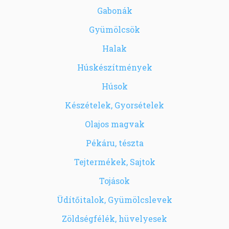
Gabonák
Gyümölcsök
Halak
Húskészítmények
Húsok
Készételek, Gyorsételek
Olajos magvak
Pékáru, tészta
Tejtermékek, Sajtok
Tojások
Üdítőitalok, Gyümölcslevek
Zöldségfélék, hüvelyesek