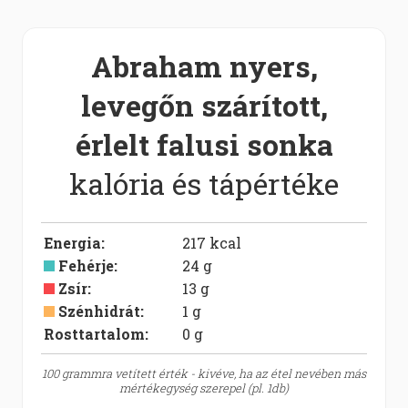
Abraham nyers,
levegőn szárított,
érlelt falusi sonka
kalória és tápértéke
Energia
:
217
kcal
Fehérje
:
24
g
Zsír
:
13
g
Szénhidrát
:
1
g
Rosttartalom:
0
g
100 grammra vetített érték - kivéve, ha az étel nevében más
mértékegység szerepel (pl. 1db)