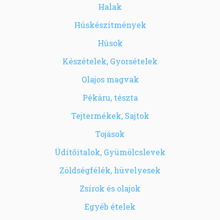
Halak
Húskészítmények
Húsok
Készételek, Gyorsételek
Olajos magvak
Pékáru, tészta
Tejtermékek, Sajtok
Tojások
Üdítőitalok, Gyümölcslevek
Zöldségfélék, hüvelyesek
Zsírok és olajok
Egyéb ételek