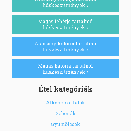
húskészítmények »
Magas fehérje tartalmú
húskészítmények »
Alacsony kalória tartalmú
húskészítmények »
Magas kalória tartalmú
húskészítmények »
Étel kategóriák
Alkoholos italok
Gabonák
Gyümölcsök