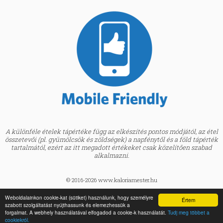
A különféle ételek tápértéke függ az elkészítés pontos módjától, az étel
összetevői (pl. gyümölcsök és zöldségek) a napfénytől és a föld tápérték
tartalmától, ezért az itt megadott értékeket csak közelítően szabad
alkalmazni.
© 2016-2026 www.kaloriamester.hu
created by
Webfaktor
Weboldalainkon cookie-kat (sütiket) használunk, hogy személyre
Értem
szabott szolgáltatást nyújthassunk és elemezhessük a
BMI kalkulátor »
forgalmat. A webhely használatával elfogadod a cookie-k használatát.
Tudj meg többet a
Egészségpraktikák Blog »
cookiekról.