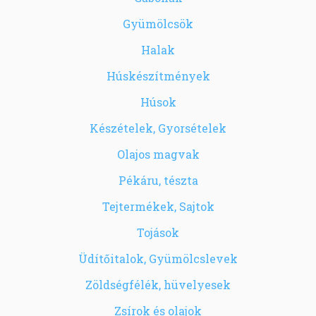
Gyümölcsök
Halak
Húskészítmények
Húsok
Készételek, Gyorsételek
Olajos magvak
Pékáru, tészta
Tejtermékek, Sajtok
Tojások
Üdítőitalok, Gyümölcslevek
Zöldségfélék, hüvelyesek
Zsírok és olajok